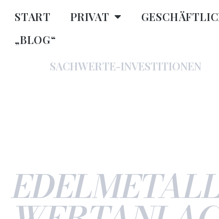
START
PRIVAT
GESCHÄFTLI
„BLOG“
SACHWERTE-INVESTITIONEN
EDEL­METALL
WERT­ANLAG