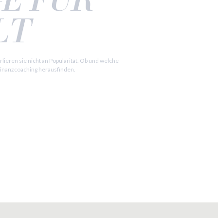
LT
lieren sie nicht an Popularität. Ob und welche
 Finanzcoaching herausfinden.