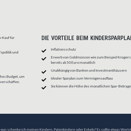
DIE VORTEILE BEIM KINDERSPARPLA
n-Kauf für
Inflationsschutz
spolitik und
Erwerb von Goldmünzen wie zum Beispiel Krügerra
bereits ab 50 Euro monatlich
Unabhängig von Banken und Investmenthäusern
ches Budget, um
Idealer Sparplan zum Vermögensaufbau
 verschaffen.
Sie können die Höhe des monatlichen Spar-Betrage
ge, was schenke ich meinen Kindern, Patenkindern oder Enkeln?
Es sollte etwas Werts