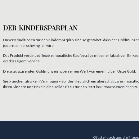
DER KINDER­SPAR­PLAN
Unser Konditionen für den Kindersparplan sind so gestaltet, dass der Goldmünze
jedermann erschwinglich wird.
Das Produkt verbindet flexible monatliche Kaufbeträge mit einer lukrativen Einkauf
erstklassigem Service.
Die anzusparenden Goldmünzen haben einen Wert von einer halben Unze Gold.
Sie brauchen also kein Vermögen – sondern lediglich ein überschaubares monatli
Ihren Kindern und Enkeln eine solide Basis für den Start ins Erwachsenenleben zu
Oft stellt sich uns die Fra