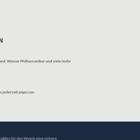
N
nd, Wiener Philhamoniker und viele mehr
s jederzeit anpassen
tabiles für den Weg in eine sichere