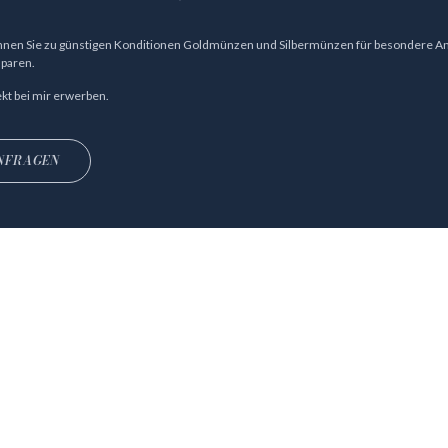
nen Sie zu günstigen Konditionen Goldmünzen und Silbermünzen für besondere Anl
paren.
kt bei mir erwerben.
NFRAGEN